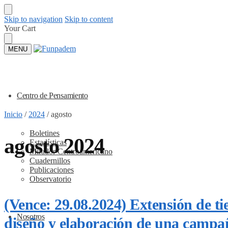
Skip to navigation
Skip to content
Your Cart
MENU
Centro de Pensamiento
Inicio
/
2024
/
agosto
Boletines
agosto 2024
Estadísticas
Mirador Centroamericano
Cuadernillos
Publicaciones
Observatorio
(Vence: 29.08.2024) Extensión de ti
Nosotros
diseño y elaboración de una campañ