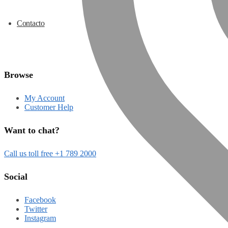
Contacto
Browse
My Account
Customer Help
Want to chat?
Call us toll free +1 789 2000
Social
Facebook
Twitter
Instagram