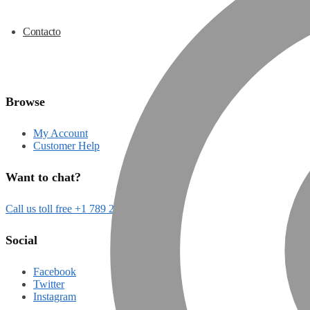
Contacto
Browse
My Account
Customer Help
Want to chat?
Call us toll free +1 789 2000
Social
Facebook
Twitter
Instagram