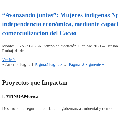
“Avanzando juntas”: Mujeres indígenas Ngä
independencia económica, mediante capacit
comercialización del Cacao
Monto: US $57.845,66 Tiempo de ejecución: Octubre 2021 – Octubre 
Embajada de
Ver Más
« Anterior
Página
1
Página
2
Página
3
…
Página
12
Siguiente »
Proyectos que Impactan
LATINOAMérica
Desarrollo de seguridad ciudadana, gobernanza ambiental y democrática