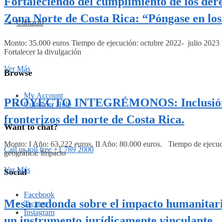
Fortaleciendo del cumplimiento de los dere
Zona Norte de Costa Rica: “Póngase en los 
Contacto
Monto: 35.000 euros Tiempo de ejecución: octubre 2022- julio 2023
Fortalecer la divulgación
Ver Más
Browse
My Account
PROYECTO INTEGRÉMONOS: Inclusión econ
Customer Help
fronterizos del norte de Costa Rica.
Want to chat?
Monto: I Año: 63.222 euros, II Año: 80.000 euros. Tiempo de ejecuc
Call us toll free +1 789 2000
geográfica: Impacto
Ver Más
Social
Facebook
Mesa redonda sobre el impacto humanitario
Twitter
Instagram
un instrumento jurídicamente vinculante