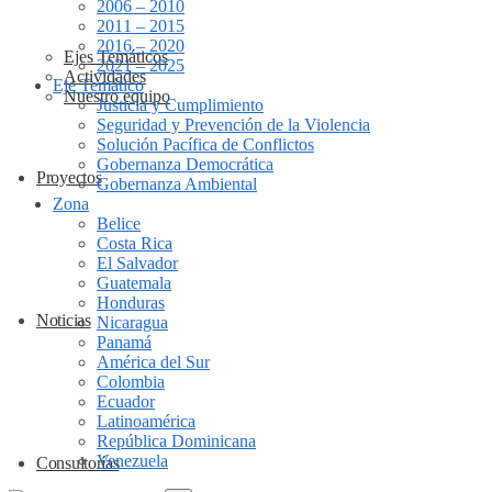
2006 – 2010
2011 – 2015
2016 – 2020
Ejes Temáticos
2021 – 2025
Actividades
Eje Temático
Nuestro equipo
Justicia y Cumplimiento
Seguridad y Prevención de la Violencia
Solución Pacífica de Conflictos
Gobernanza Democrática
Proyectos
Gobernanza Ambiental
Zona
Belice
Costa Rica
El Salvador
Guatemala
Honduras
Noticias
Nicaragua
Panamá
América del Sur
Colombia
Ecuador
Latinoamérica
República Dominicana
Venezuela
Consultorías