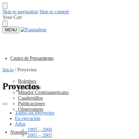
Skip to navigation
Skip to content
Your Cart
MENU
Centro de Pensamiento
Inicio
/
Proyectos
Boletines
Proyectos
Estadísticas
Mirador Centroamericano
Cuadernillos
Publicaciones
Observatorio
Todos los Proyectos
En ejecución
Años
1995 – 2000
Nosotros
2001 – 2005