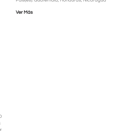
Ver Más
D
3
f