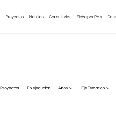
Proyectos
Noticias
Consultorías
Ficha por País
Don
 Proyectos
En ejecución
Años
Eje Temático