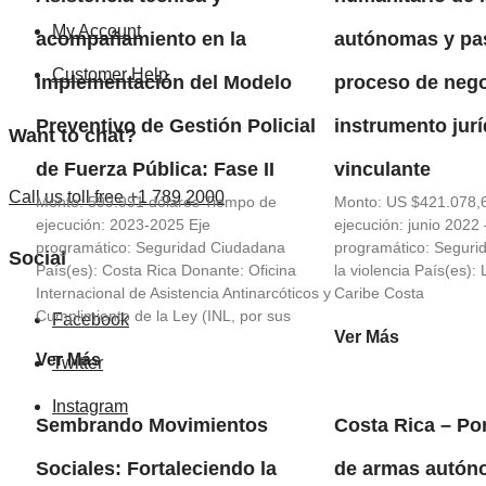
My Account
acompañamiento en la
autónomas y pas
Customer Help
implementación del Modelo
proceso de nego
Preventivo de Gestión Policial
instrumento jur
Want to chat?
de Fuerza Pública: Fase II
vinculante
Call us toll free +1 789 2000
Monto: 599.991 dólares Tiempo de
Monto: US $421.078,
ejecución: 2023-2025 Eje
ejecución: junio 2022 
programático: Seguridad Ciudadana
programático: Seguri
Social
País(es): Costa Rica Donante: Oficina
la violencia País(es):
Internacional de Asistencia Antinarcóticos y
Caribe Costa
Cumplimiento de la Ley (INL, por sus
Facebook
Ver Más
Ver Más
Twitter
Instagram
Sembrando Movimientos
Costa Rica – Por
Sociales: Fortaleciendo la
de armas autón