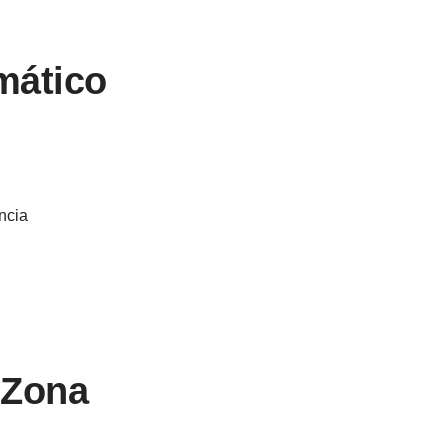
emático
ncia
o Zona