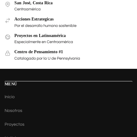
San José, Costa Rica
Centroamérica
Acciones Estrategicas
Por el desarrollo humano sostenible
Proyectos en Latinoamérica
Especialmente en Centroamérica
Centro de Pensamiento #1
Catalogado por la U de Pennsylvania
MENÚ
Inicio
Nosotros
Proyectos