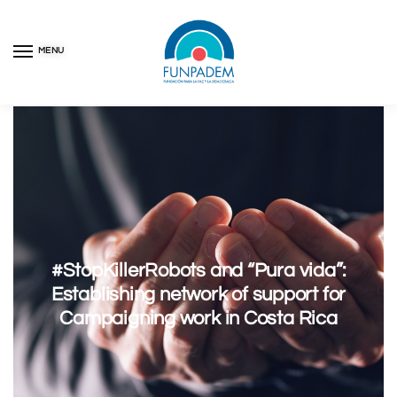
MENU
Inicio
2016-2020
#StopKillerRobots and “Pura vida”: Establishing network of support for Campaigning work in Costa Rica
/
/
#StopKillerRobots and “Pura vida”:
Establishing network of support for
Campaigning work in Costa Rica