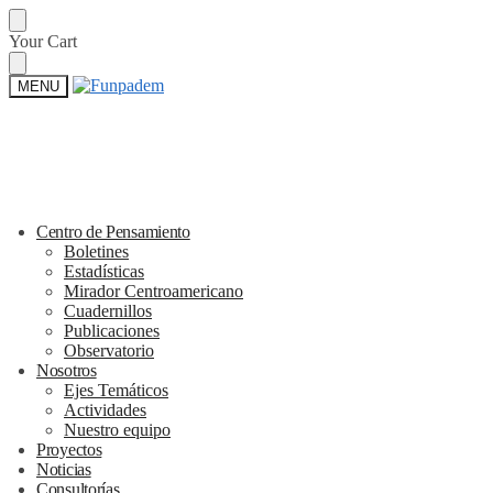
Skip
Skip
Your Cart
to
to
navigation
content
MENU
Centro de Pensamiento
Boletines
Estadísticas
Mirador Centroamericano
Cuadernillos
Publicaciones
Observatorio
Nosotros
Ejes Temáticos
Actividades
Nuestro equipo
Proyectos
Noticias
Consultorías