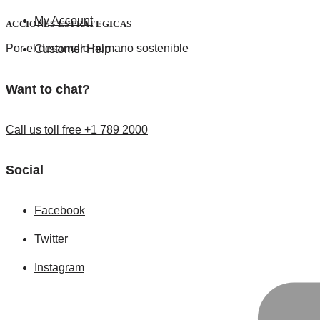
My Account
ACCIONES ESTRATEGICAS
Por el desarrollo humano sostenible
Customer Help
Want to chat?
Call us toll free +1 789 2000
Social
Facebook
Twitter
Instagram