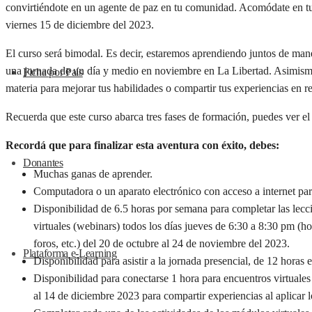
convirtiéndote en un agente de paz en tu comunidad. Acomódate en tu 
viernes 15 de diciembre del 2023.
El curso será bimodal. Es decir, estaremos aprendiendo juntos de man
una jornada de un día y medio en noviembre en La Libertad. Asimismo
Ficha por País
materia para mejorar tus habilidades o compartir tus experiencias en r
Recuerda que este curso abarca tres fases de formación, puedes ver el
Recordá que para finalizar esta aventura con éxito, debes:
Donantes
Muchas ganas de aprender.
Computadora o un aparato electrónico con acceso a internet para 
Disponibilidad de 6.5 horas por semana para completar las leccio
virtuales (webinars) todos los días jueves de 6:30 a 8:30 pm (ho
foros, etc.) del 20 de octubre al 24 de noviembre del 2023.
Plataforma e-Learning
Disponibilidad para asistir a la jornada presencial, de 12 horas
Disponibilidad para conectarse 1 hora para encuentros virtual
al 14 de diciembre 2023 para compartir experiencias al aplicar l