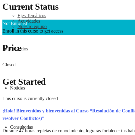
Current Status
Ejes Temáticos
Actividades
Not Enrolled
Nuestro equipo
Enroll in this curso to get access
Price
Proyectos
Closed
Get Started
Noticias
This curso is currently closed
¡Hola! Bienvenidos y bienvenidas al Curso “Resolución de Confl
resolver Conflictos)”
Consultorías
Durante 47 horas repletas de conocimiento, lograrás fortalecer tus hab