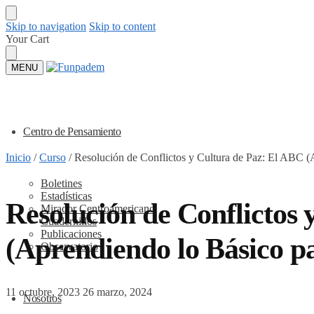
Skip to navigation
Skip to content
Your Cart
MENU
Centro de Pensamiento
Inicio
/
Curso
/
Resolución de Conflictos y Cultura de Paz: El ABC (A
Boletines
Estadísticas
Resolución de Conflictos
Mirador Centroamericano
Cuadernillos
Publicaciones
(Aprendiendo lo Básico pa
Observatorio
11 octubre, 2023
26 marzo, 2024
Nosotros