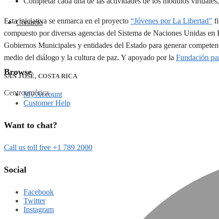
Completar cada una de las actividades de los módulos virtuales,
Esta iniciativa se enmarca en el proyecto
“Jóvenes por La Libertad”
fi
Contacto
compuesto por diversas agencias del Sistema de Naciones Unidas en E
Gobiernos Municipales y entidades del Estado para generar competenci
medio del diálogo y la cultura de paz. Y apoyado por la
Fundación pa
Browse
SAN JOSÉ, COSTA RICA
Centroamérica
My Account
Customer Help
Want to chat?
Call us toll free +1 789 2000
Social
Facebook
Twitter
Instagram