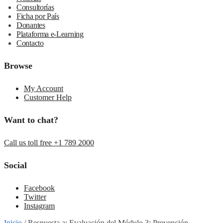
Consultorías
Ficha por País
Donantes
Plataforma e-Learning
Contacto
Browse
My Account
Customer Help
Want to chat?
Call us toll free +1 789 2000
Social
Facebook
Twitter
Instagram
Inicio
/
Respuesta a: Evaluación del Módulo 3: Prevención