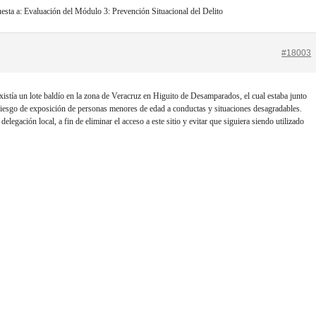
esta a: Evaluación del Módulo 3: Prevención Situacional del Delito
#18003
istía un lote baldío en la zona de Veracruz en Higuito de Desamparados, el cual estaba junto
riesgo de exposición de personas menores de edad a conductas y situaciones desagradables.
legación local, a fin de eliminar el acceso a este sitio y evitar que siguiera siendo utilizado