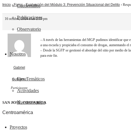
Inicio
›
Foros
›
Evaluación del Módulo 3: Prevención Situacional del Delito
›
Respu
Cuadernillos
Publicaciones
16 octubre, 2024 a las 2:59 pm
Observatorio
– A través de las herramientas del MGP pudimos identificar que ex
a una escuela y propiciaba el consumo de drogas, aumentando el 
– Desde la SGFP se gestionó el abordaje del sitio por medio de la de
Nosotros
para este fin.
Gabriel
Ejes Temáticos
Gutiérrez
Participante
Actividades
Nuestro equipo
SAN JOSÉ, COSTA RICA
Centroamérica
Proyectos