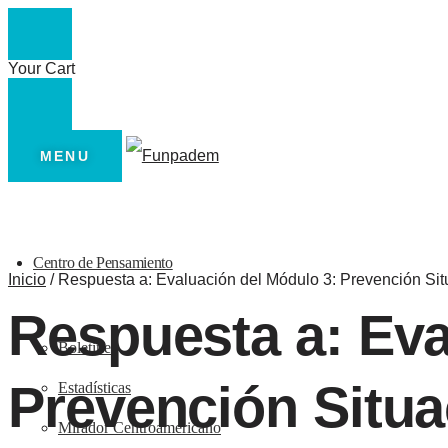
Your Cart
Skip
Skip
to
to
MENU
navigation
content
Centro de Pensamiento
Inicio
/
Respuesta a: Evaluación del Módulo 3: Prevención Situ
Respuesta a: Eva
Boletines
Prevención Situac
Estadísticas
Mirador Centroamericano