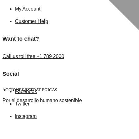
My Account
Customer Help
Want to chat?
Call us toll free +1 789 2000
Social
ACCIONES ESTRATEGICAS
Facebook
Por el desarrollo humano sostenible
Twitter
Instagram