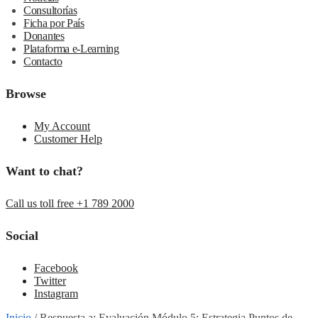
Consultorías
Ficha por País
Donantes
Plataforma e-Learning
Contacto
Browse
My Account
Customer Help
Want to chat?
Call us toll free +1 789 2000
Social
Facebook
Twitter
Instagram
Inicio
/
Respuesta a: Evaluación Módulo 5: Estrategia Puntos de