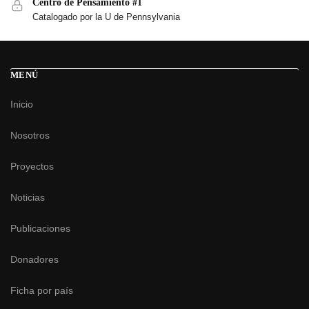
Centro de Pensamiento #1
Catalogado por la U de Pennsylvania
MENÚ
Inicio
Nosotros
Proyectos
Noticias
Publicaciones
Donadores
Ficha por país