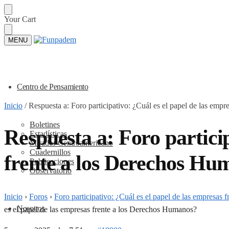
Skip
Skip
Your Cart
to
to
navigation
content
MENU
Centro de Pensamiento
Inicio
/
Respuesta a: Foro participativo: ¿Cuál es el papel de las emp
Boletines
Respuesta a: Foro particip
Estadísticas
Mirador Centroamericano
Cuadernillos
frente a los Derechos Hu
Publicaciones
Observatorio
Inicio
›
Foros
›
Foro participativo: ¿Cuál es el papel de las empresas
Nosotros
es el papel de las empresas frente a los Derechos Humanos?