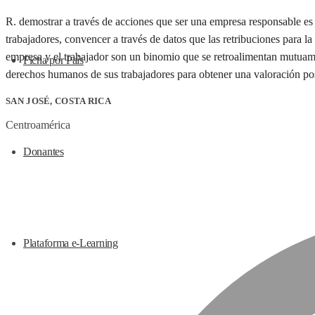
R. demostrar a través de acciones que ser una empresa responsable es
trabajadores, convencer a través de datos que las retribuciones para 
empresa y el trabajador son un binomio que se retroalimentan mutuame
Ficha por País
derechos humanos de sus trabajadores para obtener una valoración posi
SAN JOSÉ, COSTA RICA
Centroamérica
Donantes
Plataforma e-Learning