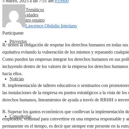
5 marzo, 2025 a las 7:51 am
#19900
Ejes Temáticos
Actividades
Nuestro equipo
Lawrence Obdulio Interiano
Participante
Proyectos
R/ tienen la obligación de respetar los derechos humanos en todas su
equitativa evitando la vulneración de los mismos y reparando cualqui
Como pueden las empresas integrar los derechos humanos en sus polít
incluyendo dentro de los valores de la empresa los derechos humanos p
hacia ellos.
Noticias
R. implementación de talleres educativos o seminarios con promotore
las instalaciones de la empresa en puntos estratégicos a la vista de l
derechos humanos, lineamientos de ayuda a través de RRHH o tercer
R. Superar los gastos económicos que conllevan la implementación de u
Consultorías
empleados, voluntad para convertirse en una empresa responsable y 
permanente en el tiempo, es decir que siempre este presente en la estr