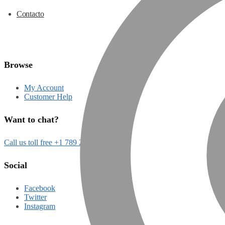
Contacto
Browse
My Account
Customer Help
Want to chat?
Call us toll free +1 789 2000
Social
Facebook
Twitter
Instagram