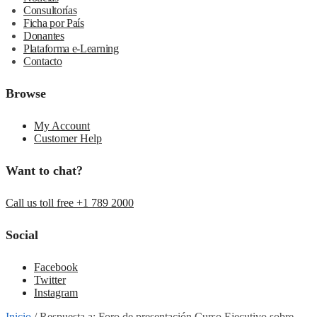
Consultorías
Ficha por País
Donantes
Plataforma e-Learning
Contacto
Browse
My Account
Customer Help
Want to chat?
Call us toll free +1 789 2000
Social
Facebook
Twitter
Instagram
Inicio
/
Respuesta a: Foro de presentación Curso Ejecutivo sobre