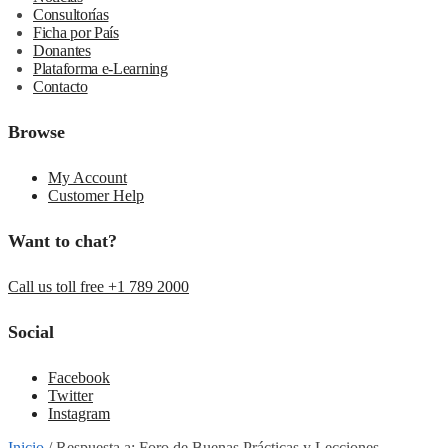
Consultorías
Ficha por País
Donantes
Plataforma e-Learning
Contacto
Browse
My Account
Customer Help
Want to chat?
Call us toll free +1 789 2000
Social
Facebook
Twitter
Instagram
Inicio
/
Respuesta a: Foro de Buenas Prácticas y Lecciones