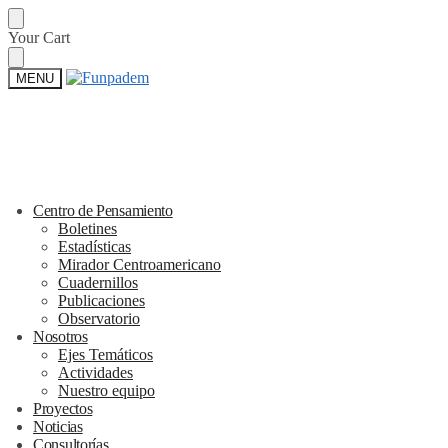
Skip
Skip
Your Cart
to
to
navigation
content
MENU
Centro de Pensamiento
Boletines
Estadísticas
Mirador Centroamericano
Cuadernillos
Publicaciones
Observatorio
Nosotros
Ejes Temáticos
Actividades
Nuestro equipo
Proyectos
Noticias
Consultorías