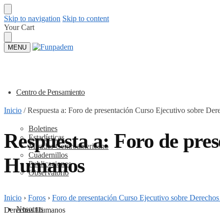
Skip to navigation
Skip to content
Your Cart
MENU
Centro de Pensamiento
Inicio
/
Respuesta a: Foro de presentación Curso Ejecutivo sobre D
Boletines
Respuesta a: Foro de pre
Estadísticas
Mirador Centroamericano
Cuadernillos
Humanos
Publicaciones
Observatorio
Inicio
›
Foros
›
Foro de presentación Curso Ejecutivo sobre Derech
Nosotros
Derechos Humanos