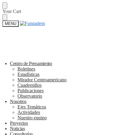
Skip
Skip
Your Cart
to
to
navigation
content
MENU
Centro de Pensamiento
Boletines
Estadísticas
Mirador Centroamericano
Cuadernillos
Publicaciones
Observatorio
Nosotros
Ejes Temáticos
Actividades
Nuestro equipo
Proyectos
Noticias
Consultorías