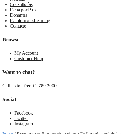
Consultorías
Ficha por País
Donantes
Plataforma e-Learning
Contacto
Browse
My Account
Customer Help
Want to chat?
Call us toll free +1 789 2000
Social
Facebook
Twitter
Instagram
Inicio
/
Respuesta a: Foro participativo: ¿Cuál es el papel de las