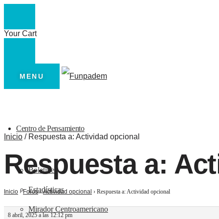
Your Cart
Skip
Skip
to
to
MENU
navigation
content
Centro de Pensamiento
Inicio
/
Respuesta a: Actividad opcional
Respuesta a: Act
Boletines
Estadísticas
Inicio
›
Foros
›
Actividad opcional
›
Respuesta a: Actividad opcional
Mirador Centroamericano
8 abril, 2025 a las 12:12 pm