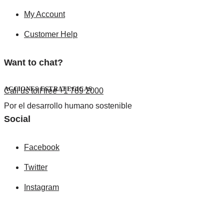
My Account
Customer Help
Want to chat?
ACCIONES ESTRATEGICAS
Call us toll free +1 789 2000
Por el desarrollo humano sostenible
Social
Facebook
Twitter
Instagram