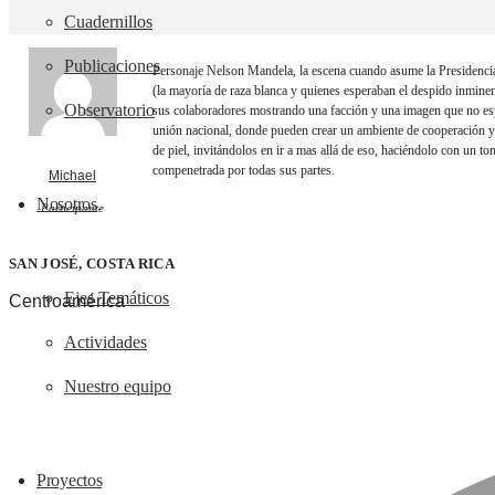
Cuadernillos
Publicaciones
Personaje Nelson Mandela, la escena cuando asume la Presidencia 
(la mayoría de raza blanca y quienes esperaban el despido inminen
Observatorio
sus colaboradores mostrando una facción y una imagen que no esp
unión nacional, donde pueden crear un ambiente de cooperación y
de piel, invitándolos en ir a mas allá de eso, haciéndolo con un to
compenetrada por todas sus partes.
Michael
Nosotros
Participante
SAN JOSÉ, COSTA RICA
Ejes Temáticos
Centroamérica
Actividades
Nuestro equipo
Proyectos