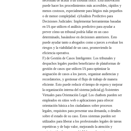
necesidad de acudir a un tribunal físico. Esta innovación
puede hacer los procedimientos más accesibles, rápidos y
menos costosos, especialmente para litigios más pequeños
o de menor complejidad. e)Análisis Predictivo para
Decisiones Judiciales: Implementar herramientas basadas
en IA que utilicen el análisis predictivo para ayudar a
prever cómo un tribunal podría fallar en un caso
determinado, basándose en decisiones anteriores. Esto
puede ayudar tanto a abogados como a jueces a evaluar los
riesgos y la viabilidad de un caso, promoviendo la
eficiencia operativa.
F) de Gestión de Casos Inteligentes: Los tribunales y
despachos legales pueden beneficiarse de plataformas de
gestión de casos que utilicen IA para optimizar la
asignación de casos a los jueces, organizar audiencias y
recordatorios, y gestionar el flujo de trabajo de manera
eficiente. Esto puede reducir el tiempo de espera y mejorar
la organización interna del sistema judicial.g) Asistentes
Virtuales para Orientación Legal: Los chatbots pueden ser
empleados en sitios web o aplicaciones para ofrecer
orientación básica a los ciudadanos sobre procesos
legales, requisitos para presentar una demanda, o detalles
sobre el estado de su caso. Estos sistemas pueden ser
utilizados para liberar a los profesionales legales de tareas
repetitivas y de bajo valor, mejorando la atención y