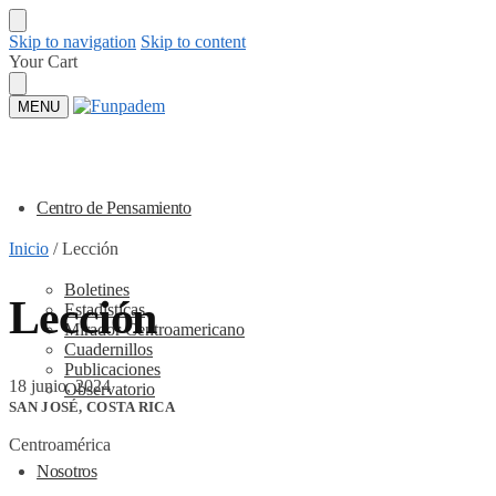
Skip to navigation
Skip to content
Your Cart
MENU
Centro de Pensamiento
Inicio
/
Lección
Boletines
Lección
Estadísticas
Mirador Centroamericano
Cuadernillos
Publicaciones
18 junio, 2024
Observatorio
SAN JOSÉ, COSTA RICA
Centroamérica
Nosotros