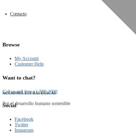
Contacto
Browse
My Account
Customer Help
Want to chat?
Call us toll free +1 789 2000
ACCIONES ESTRATEGICAS
Por el desarrollo humano sostenible
Social
Facebook
Twitter
Instagram