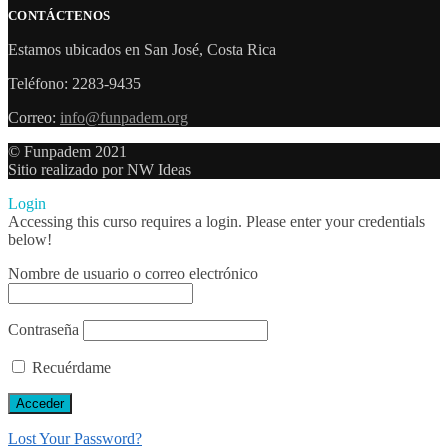
CONTÁCTENOS
Estamos ubicados en San José, Costa Rica
Teléfono: 2283-9435
Correo:
info@funpadem.org
© Funpadem 2021
Sitio realizado por NW Ideas
Login
Accessing this curso requires a login. Please enter your credentials
below!
Nombre de usuario o correo electrónico
Contraseña
Recuérdame
Lost Your Password?