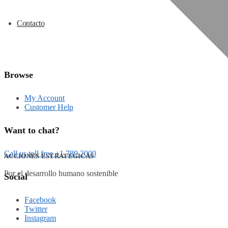
Contacto
Browse
My Account
Customer Help
Want to chat?
Call us toll free +1 789 2000
ACCIONES ESTRATEGICAS
Por el desarrollo humano sostenible
Social
Facebook
Twitter
Instagram