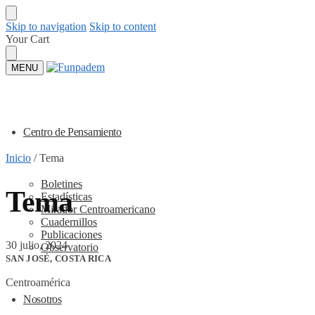
Skip to navigation
Skip to content
Your Cart
MENU
Centro de Pensamiento
Inicio
/
Tema
Boletines
Tema
Estadísticas
Mirador Centroamericano
Cuadernillos
Publicaciones
30 julio, 2024
Observatorio
SAN JOSÉ, COSTA RICA
Centroamérica
Nosotros