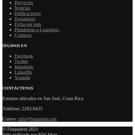
Proyectos
Noticias
Publicaciones
Donadores
Ficha por país
Plataforma e-Learnings
Contacto
SÍGANOS EN
Facebook
Twitter
Instagram
LinkedIn
Youtube
CONTÁCTENOS
Estamos ubicados en San José, Costa Rica
Teléfono: 2283-9435
Correo:
info@funpadem.org
© Funpadem 2021
Sitio realizado por NW Ideas