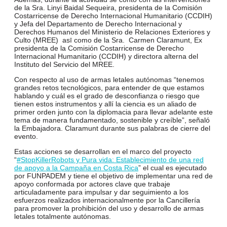
de la Sra. Linyi Baidal Sequeira, presidenta de la Comisión
Costarricense de Derecho Internacional Humanitario (CCDIH)
y Jefa del Departamento de Derecho Internacional y
Derechos Humanos del Ministerio de Relaciones Exteriores y
Culto (MREE) asī como de la Sra. Carmen Claramunt, Ex
presidenta de la Comisión Costarricense de Derecho
Internacional Humanitario (CCDIH) y directora alterna del
Instituto del Servicio del MREE.
Con respecto al uso de armas letales autónomas “tenemos
grandes retos tecnológicos, para entender de que estamos
hablando y cuál es el grado de desconfianza o riesgo que
tienen estos instrumentos y allí la ciencia es un aliado de
primer orden junto con la diplomacia para llevar adelante este
tema de manera fundamentado, sostenible y creíble”, señaló
la Embajadora. Claramunt durante sus palabras de cierre del
evento.
Estas acciones se desarrollan en el marco del proyecto
“
#StopKillerRobots y Pura vida: Establecimiento de una red
de apoyo a la Campaña en Costa Rica
” el cual es ejecutado
por FUNPADEM y tiene el objetivo de implementar una red de
apoyo conformada por actores clave que trabaje
articuladamente para impulsar y dar seguimiento a los
esfuerzos realizados internacionalmente por la Cancillería
para promover la prohibición del uso y desarrollo de armas
letales totalmente autónomas.