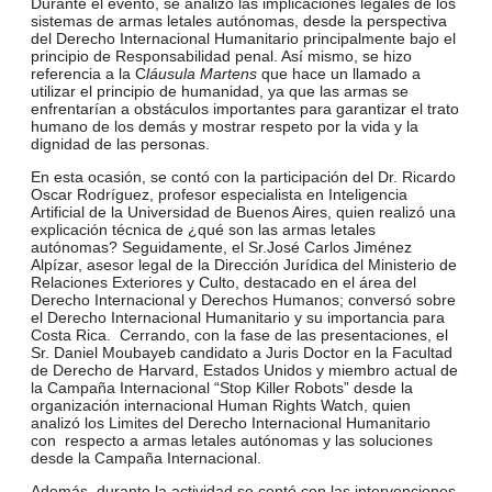
Durante el evento, se analizó las implicaciones legales de los
sistemas de armas letales autónomas, desde la perspectiva
del Derecho Internacional Humanitario principalmente bajo el
principio de Responsabilidad penal. Así mismo, se hizo
referencia a la C
láusula Martens
que hace un llamado a
utilizar el principio de humanidad, ya que las armas se
enfrentarían a obstáculos importantes para garantizar el trato
humano de los demás y mostrar respeto por la vida y la
dignidad de las personas.
En esta ocasión, se contó con la participación del Dr. Ricardo
Oscar Rodríguez, profesor especialista en Inteligencia
Artificial de la Universidad de Buenos Aires, quien realizó una
explicación técnica de ¿qué son las armas letales
autónomas? Seguidamente, el Sr.José Carlos Jiménez
Alpízar, asesor legal de la Dirección Jurídica del Ministerio de
Relaciones Exteriores y Culto, destacado en el área del
Derecho Internacional y Derechos Humanos; conversó sobre
el Derecho Internacional Humanitario y su importancia para
Costa Rica. Cerrando, con la fase de las presentaciones, el
Sr. Daniel Moubayeb candidato a Juris Doctor en la Facultad
de Derecho de Harvard, Estados Unidos y miembro actual de
la Campaña Internacional “Stop Killer Robots” desde la
organización internacional Human Rights Watch, quien
analizó los Limites del Derecho Internacional Humanitario
con respecto a armas letales autónomas y las soluciones
desde la Campaña Internacional.
Además, durante la actividad se contó con las intervenciones