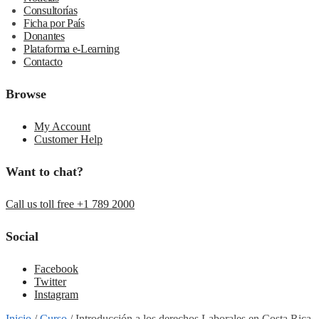
Consultorías
Ficha por País
Donantes
Plataforma e-Learning
Contacto
Browse
My Account
Customer Help
Want to chat?
Call us toll free +1 789 2000
Social
Facebook
Twitter
Instagram
Inicio
/
Curso
/
Introducción a los derechos Laborales en Costa Rica