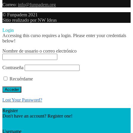
Correo:
info@funpadem.org
© Funpadem 2021
Sitio realizado por NW Ideas
Login
Accessing this curso requires a login. Please enter your credentials
below!
Nombre de usuario o correo electrónico
Contraseña
Recuérdame
Lost Your Password?
Register
Don't have an account? Register one!
Register an Account
Username