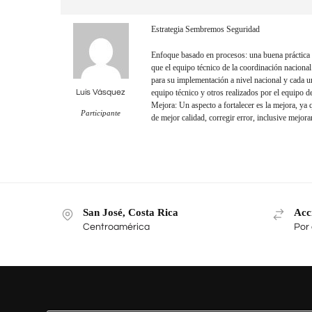
Estrategia Sembremos Seguridad
Enfoque basado en procesos: una buena práctica 
que el equipo técnico de la coordinación naciona
para su implementación a nivel nacional y cada 
Luis Vásquez
equipo técnico y otros realizados por el equipo d
Mejora: Un aspecto a fortalecer es la mejora, ya
Participante
de mejor calidad, corregir error, inclusive mejor
San José, Costa Rica
Acc
Centroamérica
Por 