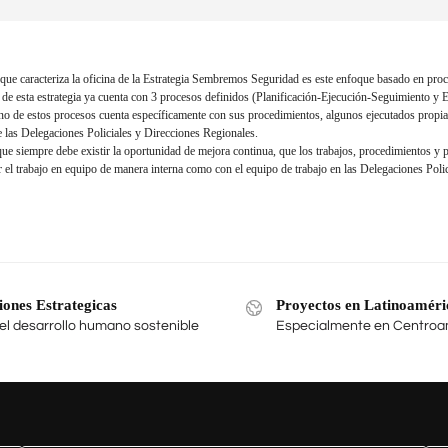
que caracteriza la oficina de la Estrategia Sembremos Seguridad es este enfoque basado en proc
l de esta estrategia ya cuenta con 3 procesos definidos (Planificación-Ejecución-Seguimiento y 
uno de estos procesos cuenta específicamente con sus procedimientos, algunos ejecutados propi
e las Delegaciones Policiales y Direcciones Regionales.
 que siempre debe existir la oportunidad de mejora continua, que los trabajos, procedimientos y 
ar el trabajo en equipo de manera interna como con el equipo de trabajo en las Delegaciones Polic
iones Estrategicas
Proyectos en Latinoaméri
el desarrollo humano sostenible
Especialmente en Centroa