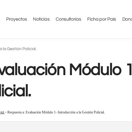
Proyectos
Noticias
Consultorías
Ficha por País
Don
la Gestión Policial.
valuación Módulo 1
cial.
›
Respuesta a: Evaluación Módulo 1- Introducción a la Gestión Policial.
al.