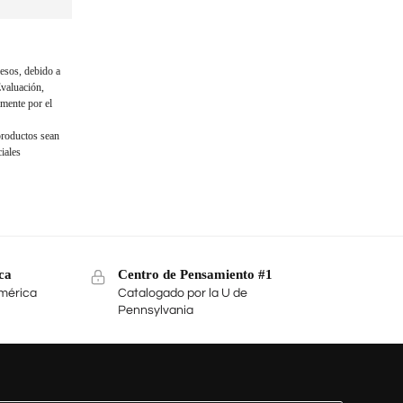
esos, debido a
Evaluación,
amente por el
productos sean
iales
ca
Centro de Pensamiento #1
mérica
Catalogado por la U de
Pennsylvania