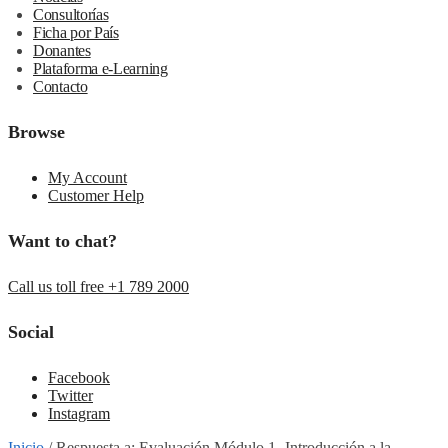
Consultorías
Ficha por País
Donantes
Plataforma e-Learning
Contacto
Browse
My Account
Customer Help
Want to chat?
Call us toll free +1 789 2000
Social
Facebook
Twitter
Instagram
Inicio
/
Respuesta a: Evaluación Módulo 1- Introducción a la