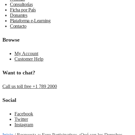
Consultorías
Ficha por País
Donantes
Plataforma e-Learning
Contacto
Browse
My Account
Customer Help
Want to chat?
Call us toll free +1 789 2000
Social
Facebook
Twitter
Instagram
Inicio
/
Respuesta a: Foro Participativo: ¿Qué son los Derechos