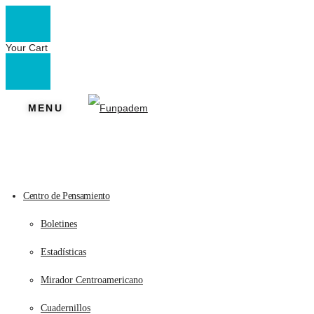
Your Cart
Skip
Skip
to
to
MENU
navigation
content
Centro de Pensamiento
Boletines
Estadísticas
Mirador Centroamericano
Cuadernillos