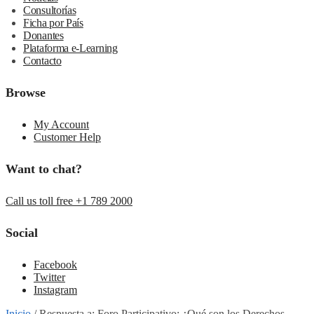
Consultorías
Ficha por País
Donantes
Plataforma e-Learning
Contacto
Browse
My Account
Customer Help
Want to chat?
Call us toll free +1 789 2000
Social
Facebook
Twitter
Instagram
Inicio
/
Respuesta a: Foro Participativo: ¿Qué son los Derechos