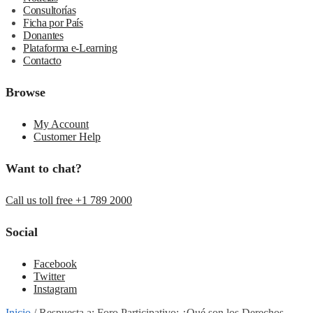
Consultorías
Ficha por País
Donantes
Plataforma e-Learning
Contacto
Browse
My Account
Customer Help
Want to chat?
Call us toll free +1 789 2000
Social
Facebook
Twitter
Instagram
Inicio
/
Respuesta a: Foro Participativo: ¿Qué son los Derechos