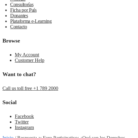
Consultorías
Ficha por País
Donantes
Plataforma e-Learning
Contacto
Browse
My Account
Customer Help
Want to chat?
Call us toll free +1 789 2000
Social
Facebook
Twitter
Instagram
Inicio
/
Respuesta a: Foro Participativo: ¿Qué son los Derechos