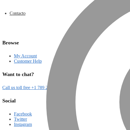
Contacto
Browse
My Account
Customer Help
Want to chat?
Call us toll free +1 789 2000
Social
Facebook
Twitter
Instagram