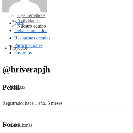
Ejes Temáticos
Actividades
Perfil
Nuestro equipo
Debates iniciados
Respuestas creadas
Participaciones
Proyectos
Favoritos
@hriverapjh
Perfil
Noticias
Registrado: hace 1 año, 5 meses
Foros
Consultorías