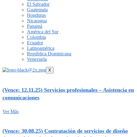
El Salvador
Guatemala
Honduras
Nicaragua
Panamá
América del Sur
Colombia
Ecuador
Latinoamérica
República Dominicana
Venezuela
X
(Vence: 12.11.25) Servicios profesionales – Asistencia en
comunicaciones
Ver Más
(Vence: 30.08.25) Contratación de servicios de diseño