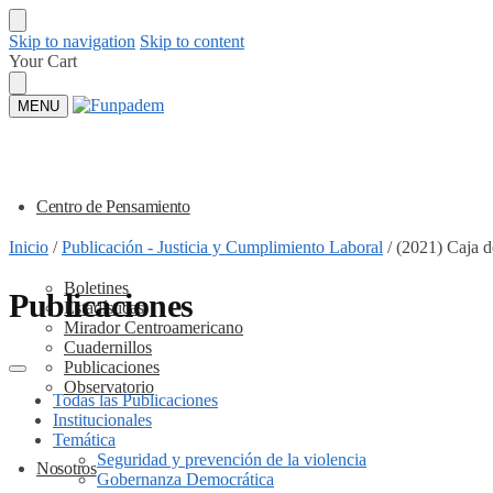
Skip to navigation
Skip to content
Your Cart
MENU
Centro de Pensamiento
Inicio
/
Publicación - Justicia y Cumplimiento Laboral
/
(2021) Caja 
Boletines
Publicaciones
Estadísticas
Mirador Centroamericano
Cuadernillos
Publicaciones
Observatorio
Todas las Publicaciones
Institucionales
Temática
Seguridad y prevención de la violencia
Nosotros
Gobernanza Democrática