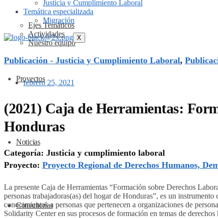
Justicia y Cumplimiento Laboral
Temática especializada
Migración
Ejes Temáticos
Actividades
X
Nuestro equipo
Publicación - Justicia y Cumplimiento Laboral
,
Publicac
Proyectos
febrero 25, 2021
(2021) Caja de Herramientas: Form
Honduras
Noticias
Categoría: Justicia y cumplimiento laboral
Proyecto:
Proyecto Regional de Derechos Humanos, Dem
La presente Caja de Herramientas “Formación sobre Derechos Laborale
personas trabajadoras(as) del hogar de Honduras”, es un instrumento d
conocimientos a personas que pertenecen a organizaciones de persona
Consultorías
Solidarity Center en sus procesos de formación en temas de derechos