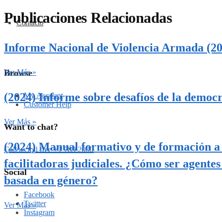
Publicaciones Relacionadas
Contacto
Informe Nacional de Violencia Armada (20
Browse
Ver Más »
(2024) Informe sobre desafíos de la democ
My Account
Customer Help
Ver Más »
Want to chat?
(2024) Manual formativo y de formación a
Call us toll free +1 789 2000
facilitadoras judiciales. ¿Cómo ser agentes
Social
basada en género?
Facebook
Twitter
Ver Más »
Instagram