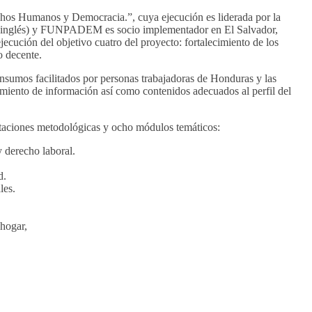
chos Humanos y Democracia.”, cuya ejecución es liderada por la
n inglés) y FUNPADEM es socio implementador en El Salvador,
ión del objetivo cuatro del proyecto: fortalecimiento de los
o decente.
insumos facilitados por personas trabajadoras de Honduras y las
ntamiento de información así como contenidos adecuados al perfil del
taciones metodológicas y ocho módulos temáticos:
 derecho laboral.
d.
les.
 hogar,