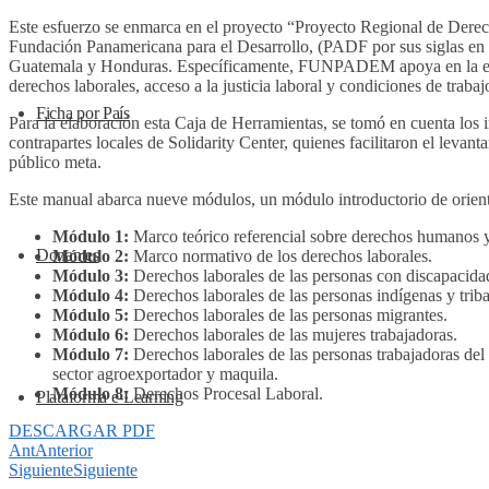
Este esfuerzo se enmarca en el proyecto “Proyecto Regional de Dere
Fundación Panamericana para el Desarrollo, (PADF por sus siglas e
Guatemala y Honduras. Específicamente, FUNPADEM apoya en la ejecuc
derechos laborales, acceso a la justicia laboral y condiciones de trabaj
Ficha por País
Para la elaboración esta Caja de Herramientas, se tomó en cuenta los 
contrapartes locales de Solidarity Center, quienes facilitaron el leva
público meta.
Este manual abarca nueve módulos, un módulo introductorio de orien
Módulo 1:
Marco teórico referencial sobre derechos humanos y
Donantes
Módulo 2:
Marco normativo de los derechos laborales.
Módulo 3:
Derechos laborales de las personas con discapacida
Módulo 4:
Derechos laborales de las personas indígenas y triba
Módulo 5:
Derechos laborales de las personas migrantes.
Módulo 6:
Derechos laborales de las mujeres trabajadoras.
Módulo 7:
Derechos laborales de las personas trabajadoras del
sector agroexportador y maquila.
Módulo 8:
Derechos Procesal Laboral.
Plataforma e-Learning
DESCARGAR PDF
Ant
Anterior
Siguiente
Siguiente