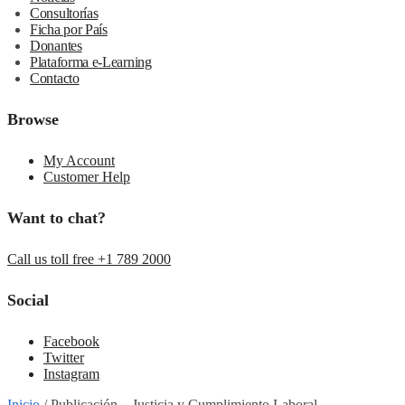
Consultorías
Ficha por País
Donantes
Plataforma e-Learning
Contacto
Browse
My Account
Customer Help
Want to chat?
Call us toll free +1 789 2000
Social
Facebook
Twitter
Instagram
Inicio
/
Publicación – Justicia y Cumplimiento Laboral