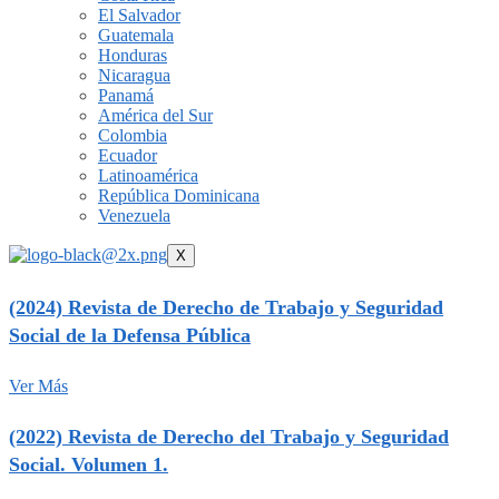
El Salvador
Guatemala
Honduras
Nicaragua
Panamá
América del Sur
Colombia
Ecuador
Latinoamérica
República Dominicana
Venezuela
X
(2024) Revista de Derecho de Trabajo y Seguridad
Social de la Defensa Pública
Ver Más
(2022) Revista de Derecho del Trabajo y Seguridad
Social. Volumen 1.