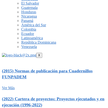
El Salvador
Guatemala
Honduras
Nicaragua
Panamá
América del Sur
Colombia
Ecuador
Latinoamérica
República Dominicana
Venezuela
X
(2015) Normas de publicación para Cuadernillos
FUNPADEM
Ver Más
(2022) Cartera de proyectos: Proyectos ejecutados y en
ejecución (1996-2022)