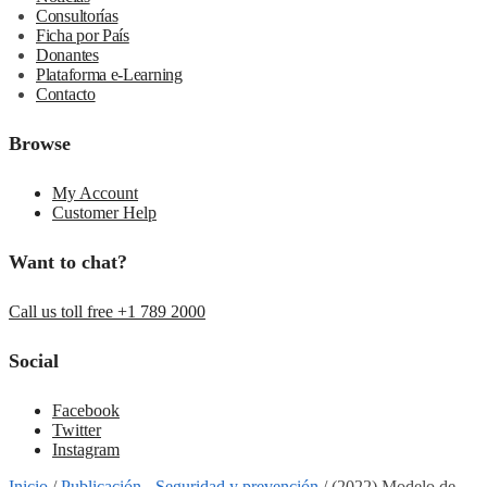
Consultorías
Ficha por País
Donantes
Plataforma e-Learning
Contacto
Browse
My Account
Customer Help
Want to chat?
Call us toll free +1 789 2000
Social
Facebook
Twitter
Instagram
Inicio
/
Publicación - Seguridad y prevención
/
(2022) Modelo de